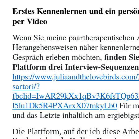
Erstes Kennenlernen und ein persö
per Video
Wenn Sie meine paartherapeutischen 
Herangehensweisen näher kennenlerne
finden Si
Gespräch erleben möchten,
Plattform drei Interview-Sequenzen
https://www.juliaandthelovebirds.com/
sartori/?
fbclid=IwAR29kXx1qBv3K6fsTQp63
l5lu1Dk5R4PXArxX07tnkyLb0
Für m
und das Letzte inhaltlich am ergiebigs
Die Plattform, auf der ich diese Arb