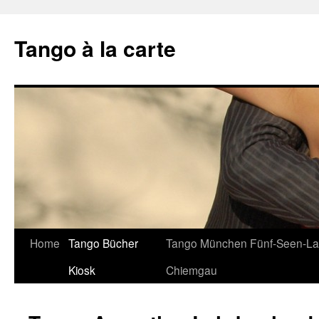
Tango à la carte
Home
Tango Bücher
Tango München Fünf-Seen-L
Skip
Kiosk
Chiemgau
to
content