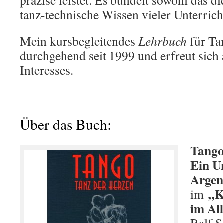
präzise leistet. Es bündelt sowohl das d
tanz-technische Wissen vieler Unterrich
Mein kursbegleitendes
Lehrbuch
für Ta
durchgehend seit 1999 und erfreut sich 
Interesses.
Über das Buch:
Tango
Ein U
Argen
„Kl
im
im Al
Ralf S