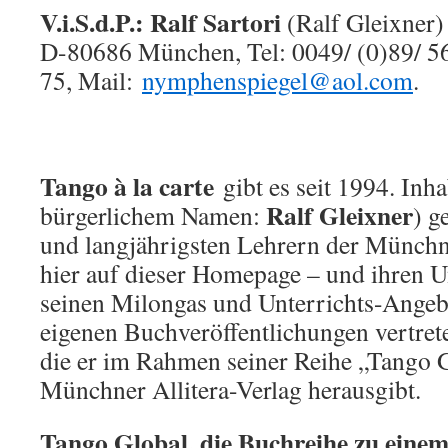
V.i.S.d.P.: Ralf Sartori
(Ralf Gleixner)
D-80686 München, Tel: 0049/ (0)89/ 56
75, Mail:
nymphenspiegel@aol.com
.
Tango à la carte
gibt es seit 1994. Inh
Ralf Gleixner
bürgerlichem Namen:
) g
und langjährigsten Lehrern der Münchn
hier auf dieser Homepage – und ihren U
seinen Milongas und Unterrichts-Angebo
eigenen Buchveröffentlichungen vertret
die er im Rahmen seiner Reihe „Tango 
Münchner Allitera-Verlag herausgibt.
Tango Global, die Buchreihe zu einem