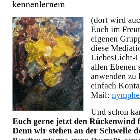
kennenlernem
(dort wird auc
Euch im Freun
eigenen Grup
diese Mediati
LiebesLicht-G
allen Ebenen 
anwenden zu 
einfach Kontak
Mail:
nymphe
Und schon ka
Euch gerne jetzt den Rückenwind f
Denn wir stehen an der Schwelle d
Bereiten wir uns, wenn Ihr wollt, gem