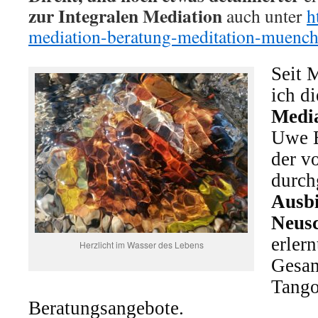
zur Integralen Mediation
auch unter
h
mediation-beratung-meditation-muench
Seit 
ich d
Medi
Uwe 
der v
durch
Ausb
Neusc
erlern
Herzlicht im Wasser des Lebens
Gesam
Tango
Beratungsangebote.