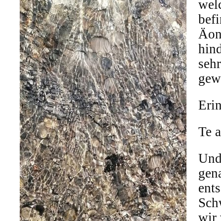
welc
befi
Äon
hin
sehr
gew
Erin
Te 
Und 
gena
ent
Sch
wir 