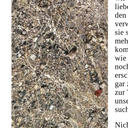
lieb
den
ver
sie 
meh
komf
wie 
noc
ersc
gar
zur
unse
suc
Nich